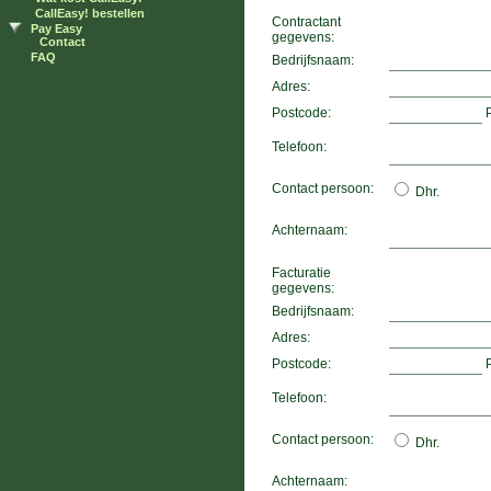
CallEasy! bestellen
Pay Easy
Contact
FAQ